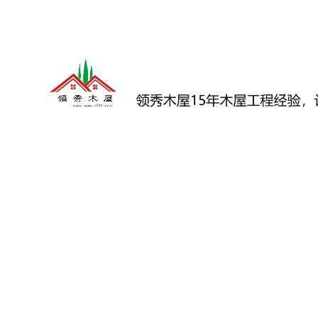
领
秀
木
屋
15
年
木
屋