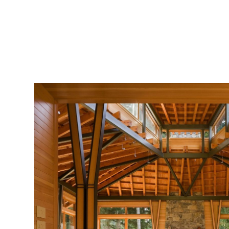
工
程
经
验，
让
建
造
木
屋
更
省
心
省
事。