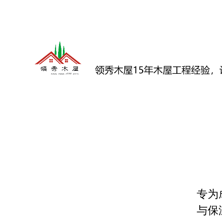
领
秀
木
屋
15
年
专为
木
与保
屋