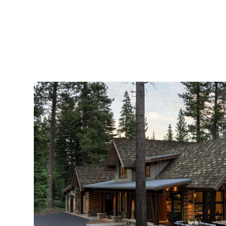
工
程
经
验，
让
建
造
木
屋
更
省
心
省
事。