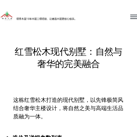
To
me
领
秀
木
红雪松木现代别墅：自然与
屋
奢华的完美融合
15
年
木
屋
这栋红雪松木打造的现代别墅，以先锋极简风
工
结合奢华主楼设计，将自然之美与高端生活品
程
质融为一体。
经
验，