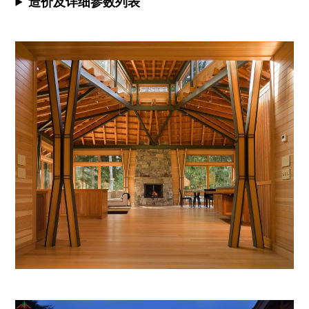
造价及详细参数列表
让
建
造
木
屋
更
省
心
省
事。