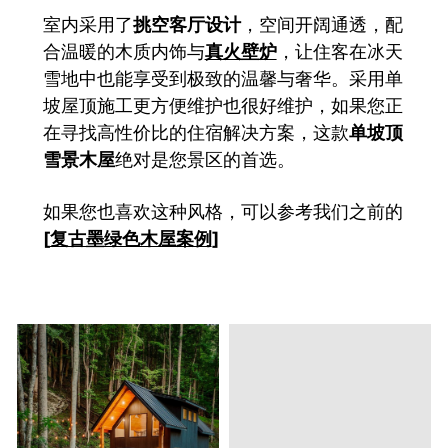
室内采用了
挑空客厅设计
，空间开阔通透，配
合温暖的木质内饰与
真火壁炉
，让住客在冰天
雪地中也能享受到极致的温馨与奢华。采用单
坡屋顶施工更方便维护也很好维护，如果您正
在寻找高性价比的住宿解决方案，这款
单坡顶
雪景木屋
绝对是您景区的首选。
如果您也喜欢这种风格，可以参考我们之前的
[
复古墨绿色木屋案例
]