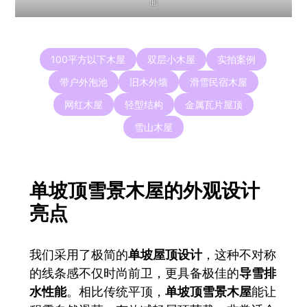
面
100平方以下木屋
双层小木屋
实拍案例
带户外泡池
旧木外墙
滑雪民宿木屋
网红木屋
轻型结构
金属瓦片屋顶
雪山木屋
单坡顶雪景木屋的外观设计
亮点
我们采用了极简的
单坡屋顶设计
，这种不对称
的线条感不仅时尚前卫，更具备极佳的
导雪排
水性能
。相比传统平顶，
单坡顶雪景木屋
能让