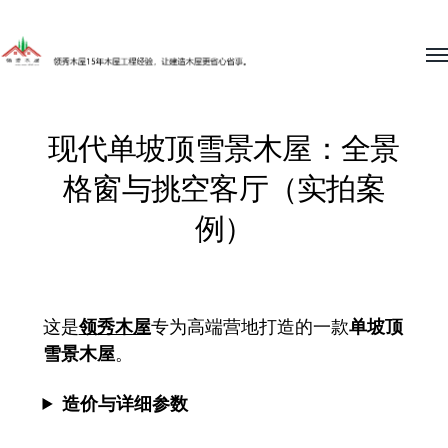
To
me
领
秀
现代单坡顶雪景木屋：全景
木
格窗与挑空客厅（实拍案
屋
15
例）
年
木
屋
这是
领秀木屋
专为高端营地打造的一款
单坡顶
工
雪景木屋
。
程
造价与详细参数
经
验，