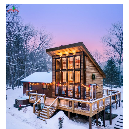
让
建
造
木
屋
更
省
心
省
事。