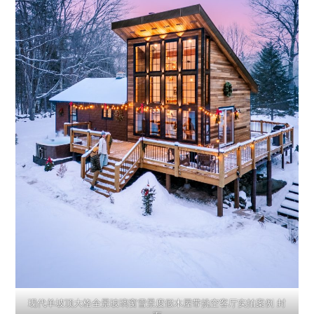
现代单坡顶大格全景玻璃窗雪景度假木屋带挑空客厅实拍案例 封