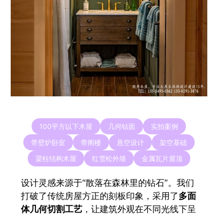
100平方以下木屋
几何钻面
实拍案例
带壁炉卧室
带阁楼
悬空设计
架空基础
梁柱结构木屋
红雪松外墙
金属瓦片屋顶
设计灵感来源于“散落在森林里的钻石”。我们
打破了传统房屋方正的刻板印象，采用了
多面
体几何切割工艺
，让建筑外观在不同光线下呈