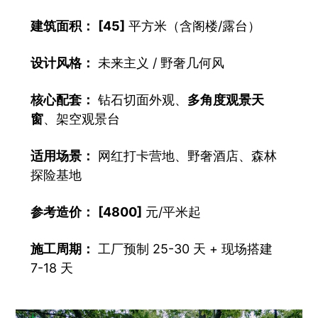
让
建筑面积：
[45]
平方米（含阁楼/露台）
建
造
设计风格：
未来主义 / 野奢几何风
木
核心配套：
钻石切面外观、
多角度观景天
屋
窗
、架空观景台
更
省
适用场景：
网红打卡营地、野奢酒店、森林
心
探险基地
省
参考造价：
[4800]
元/平米起
事。
施工周期：
工厂预制 25-30 天 + 现场搭建
7-18 天