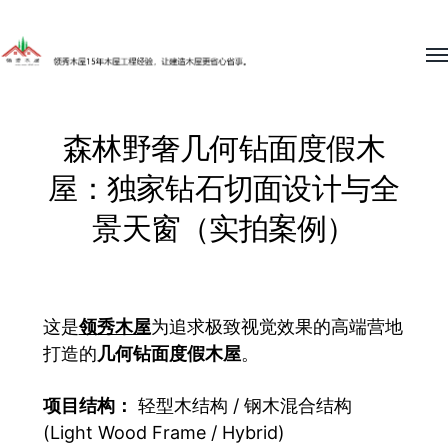
To
me
领
秀
森林野奢几何钻面度假木
木
屋：独家钻石切面设计与全
屋
15
景天窗（实拍案例）
年
木
屋
这是
领秀木屋
为追求极致视觉效果的高端营地
工
打造的
几何钻面度假木屋
。
程
经
项目结构：
轻型木结构 / 钢木混合结构
(Light Wood Frame / Hybrid)
验，