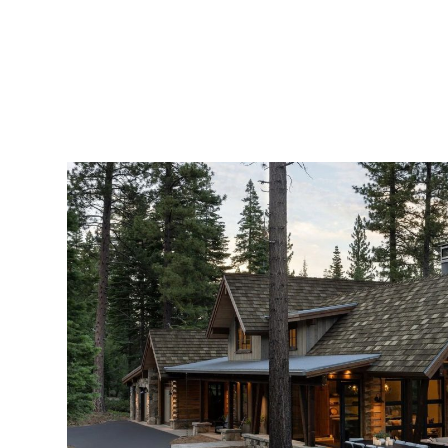
工
程
经
验，
让
建
造
木
屋
更
省
心
省
事。