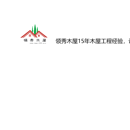
领
秀
木
屋
15
年
木
屋